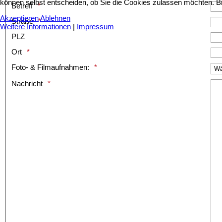
können selbst entscheiden, ob Sie die Cookies zulassen möchten. Bit
Betreff
Akzeptieren
Ablehnen
Straße
Weitere Informationen
|
Impressum
PLZ
Ort
Foto- & Filmaufnahmen:
Nachricht